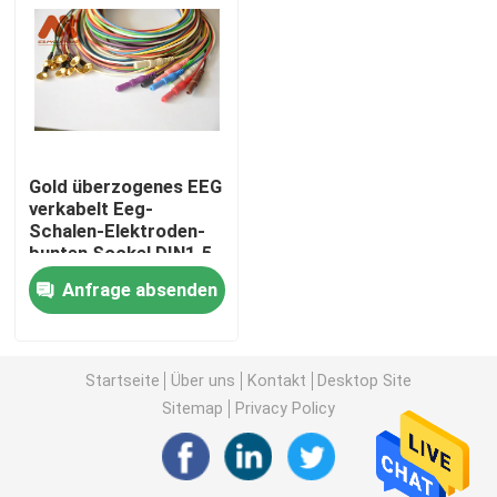
Fabrik Tour
Qualitätskontrolle
Gold überzogenes EEG
Kontakt
verkabelt Eeg-
Schalen-Elektroden-
bunten Sockel DIN1.5
Nachrichten
Anfrage absenden
Geduldiges Kabel ECG
Startseite
Über uns
Kontakt
Desktop Site
Sitemap
Privacy Policy
Patientenmonitorkabel
wiederverwendbarer spo2-sensor