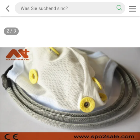
2
/
3