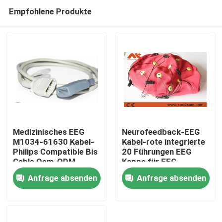
Empfohlene Produkte
Medizinisches EEG
Neurofeedback-EEG
M1034-61630 Kabel-
Kabel-rote integrierte
Philips Compatible Bis
20 Führungen EEG
Startseite
Cable Oem-ODM
Kappe für EEG
Maschine
Anfrage absenden
Anfrage absenden
Produkte
Über uns