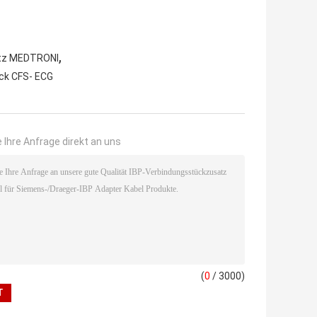
,
atz MEDTRONI
ck CFS- ECG
 Ihre Anfrage direkt an uns
(
0
/ 3000)