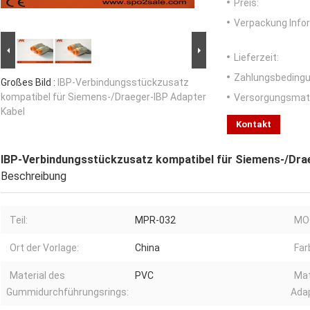
Preis:
Verpackung Info
Lieferzeit:
Zahlungsbedingu
Großes Bild :
IBP-Verbindungsstückzusatz
kompatibel für Siemens-/Draeger-IBP Adapter
Versorgungsmater
Kabel
Kontakt
IBP-Verbindungsstückzusatz kompatibel für Siemens-/Dra
Beschreibung
Teil:
MPR-032
MO
Ort der Vorlage:
China
Far
Material des
PVC
Mat
Gummidurchführungsrings:
Adap