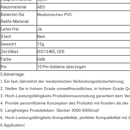
Hausmaterial
ABS
Belasten Sie
Medizinisches PVC
Relife-Material
Latex frei
Ja
Steril
Nein
Gewicht
15g
Zertifikat
ISO13485, CER
Farbe
Gelb
Pin
10 Pin-Goldene überzogen
5.Advantage:
Ein fast Jahrzehnt der medizinischen Verbindungsstückerfahrung;
1.
2. Stellen Sie in hohem Grade umweltfreundliches, in hohem Grade Qu
3. Hoch-Leistungsfähigkeits-Produktionsausrüstung garantiert dem Ve
4. Provide personifizierte Konzeption des Produkts mit Kunden als der
5. Langfristiges Produktleben: Stecker 3000-5000mal!
6. Hoch-Leistungsfähigkeits-Kompatibilität, perfekte Kompatibilität mit
:
6.Application