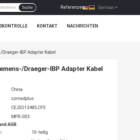
Referenzen
|
German
Suche
SKONTROLLE
KONTAKT
NACHRICHTEN
/Draeger-IBP Adapter Kabel
iemens-/Draeger-IBP Adapter Kabel
China
szmedplus
CE,ISO13485,CFS
MPR-003
and AGB:
e:
10-teilig