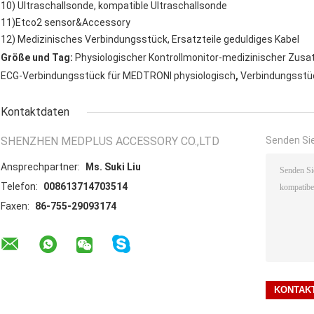
10) Ultraschallsonde, kompatible Ultraschallsonde
11)Etco2 sensor&Accessory
12) Medizinisches Verbindungsstück, Ersatzteile geduldiges Kabel
Größe und Tag:
Physiologischer Kontrollmonitor-medizinischer Zus
,
ECG-Verbindungsstück für MEDTRONI physiologisch
Verbindungsstü
Kontaktdaten
SHENZHEN MEDPLUS ACCESSORY CO.,LTD
Senden Sie
Ansprechpartner:
Ms. Suki Liu
Telefon:
008613714703514
Faxen:
86-755-29093174