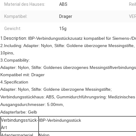
Material des Hauses:
ABS
Rei
Kompatibel:
Drager
VER
Gewicht:
15g
1.Description:
IBP-Verbindungsstückzusatz kompatibel für Siemens-/D
2.Including:
Adapter: Nylon, Stifte: Goldene überzogene Messingstifte
10pins,
3.Compatibility:
Adapter: Nylon, Stifte: Goldenes überzogenes Messingstiftverbindung
Kompatibel mit: Drager
4.Specification
Adapter: Nylon, Stifte: Goldene überzogene Messingstifte;
Verbindungsstückhaus: ABS, Gummidurchführungsring: Medizinische
Ausgangsdurchmesser: 5.00mm,
Adapterfarbe: Gelb
Verbindungsstück-
IBP-Verbindungsstück
Art
Adaptermaterial
Nylon