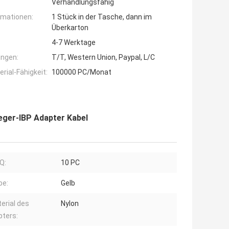
Verhandlungsfähig
rmationen:
1 Stück in der Tasche, dann im
Überkarton
4-7 Werktage
ngen:
T/T, Western Union, Paypal, L/C
ial-Fähigkeit:
100000 PC/Monat
eger-IBP Adapter Kabel
Q:
10 PC
be:
Gelb
erial des
Nylon
ters: