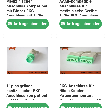
Medizinischer
AAMI-kompatible
Anschluss kompatibel
Anschlüsse für
mit Bionet EKG-
medizinische Geräte
Fabrik Tour
Anschluss mit 7-Pin
6-Pin-IBP-Anschluss
Grün
Anfrage absenden
Anfrage absenden
Qualitätskontrolle
Kontakt
Nachrichten
Geduldiges Kabel ECG
11pins grüner
EKG-Anschluss für
Patientenmonitorkabel
medizinischer EKG-
Nihon Kohden
Anschluss kompatibel
Patientenmonitor,
mit Nihon Kohden
Grün, Nylonadapter, 12
Monitor Zubehör
Stift
wiederverwendbarer spo2-sensor
Anfrage absenden
Anfrage absenden