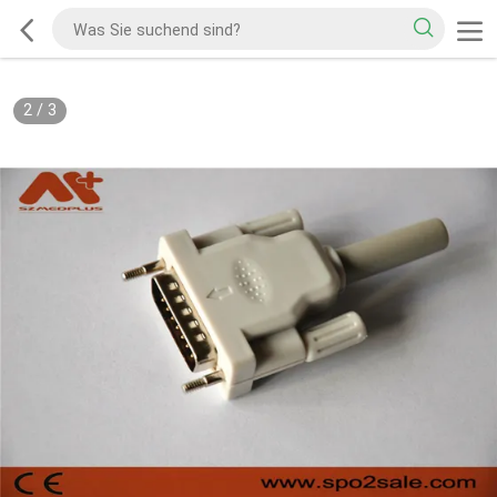
2
/
3