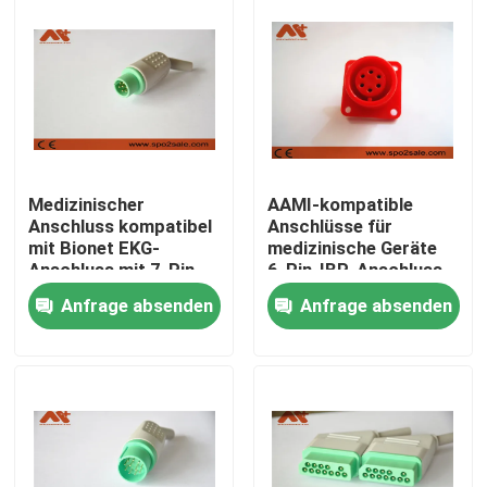
Fabrik Tour
Qualitätskontrolle
Kontakt
Medizinischer
AAMI-kompatible
Anschluss kompatibel
Anschlüsse für
mit Bionet EKG-
medizinische Geräte
Nachrichten
Anschluss mit 7-Pin
6-Pin-IBP-Anschluss
Grün
Anfrage absenden
Anfrage absenden
Geduldiges Kabel ECG
Patientenmonitorkabel
wiederverwendbarer spo2-sensor