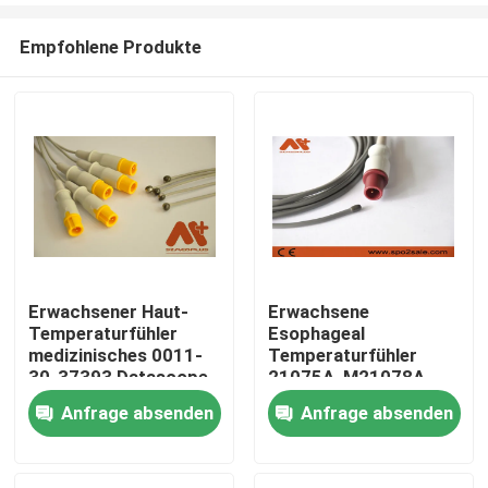
Empfohlene Produkte
Erwachsener Haut-
Erwachsene
Temperaturfühler
Esophageal
Startseite
medizinisches 0011-
Temperaturfühler
30-37393 Datascope
21075A, M21078A,
für Patientenmonitor
989803100901,
Anfrage absenden
Anfrage absenden
Produkte
989803203581 HPs
Über uns