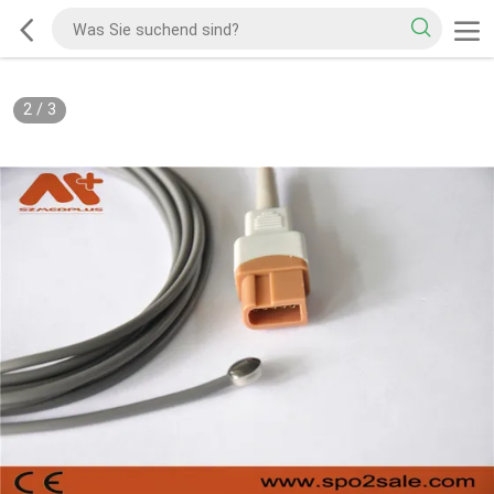
2
/
3