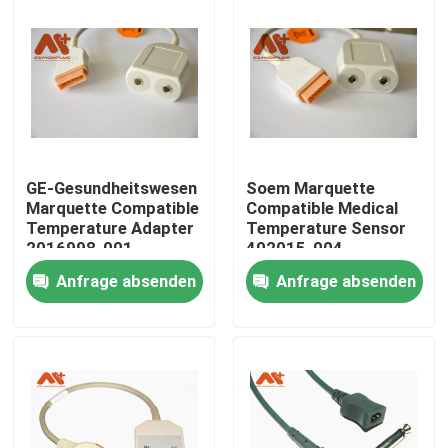
Fabrik Tour
Qualitätskontrolle
Kontakt
GE-Gesundheitswesen
Soem Marquette
Marquette Compatible
Compatible Medical
Temperature Adapter
Temperature Sensor
Nachrichten
2016998-001
402015-004
Anfrage absenden
Anfrage absenden
Geduldiges Kabel ECG
Patientenmonitorkabel
wiederverwendbarer spo2-sensor