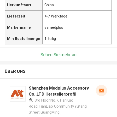
Herkunftsort
China
Lieferzeit
4-7 Werktage
Markenname
szmedplus
Min Bestellmenge
1-teilig
Sehen Sie mehr an
ÜBER UNS
Shenzhen Medplus Accessory
Co.,LTD Herstellerprofil
3rd Floor,No.7,TianKuo
Road,TianLiao Community,Yutang
Street,GuangMing