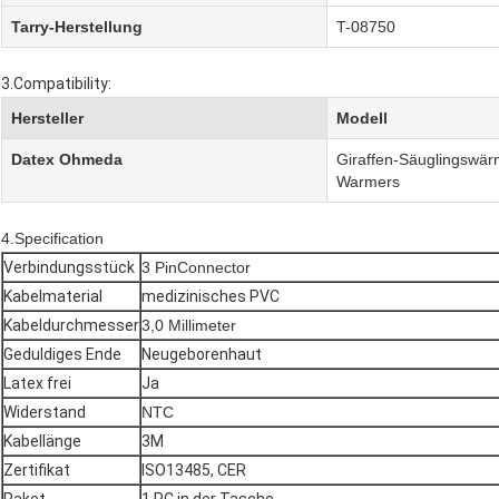
Tarry-Herstellung
T-08750
3.Compatibility:
Hersteller
Modell
Datex Ohmeda
Giraffen-Säuglingswär
Warmers
4.Specification
Verbindungsstück
3 PinConnector
Kabelmaterial
medizinisches PVC
Kabeldurchmesser
3,0 Millimeter
Geduldiges Ende
Neugeborenhaut
Latex frei
Ja
Widerstand
NTC
Kabellänge
3M
Zertifikat
ISO13485, CER