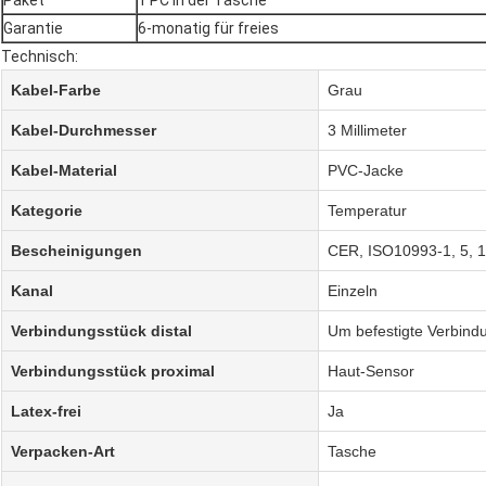
Paket
1 PC in der Tasche
Garantie
6-monatig für freies
Technisch:
Kabel-Farbe
Grau
Kabel-Durchmesser
3 Millimeter
Kabel-Material
PVC-Jacke
Kategorie
Temperatur
Bescheinigungen
CER, ISO10993-1, 5, 
Kanal
Einzeln
Verbindungsstück distal
Um befestigte Verbindu
Verbindungsstück proximal
Haut-Sensor
Latex-frei
Ja
Verpacken-Art
Tasche