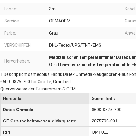
Länge:
3m
Kabel
Service:
OEM&ODM
Garan
Farbe:
Grau
Anwe
VERSCHIFFEN:
DHL/Fedex/UPS/TNT/EMS
Medizinischer Temperaturfühler Datex O
Hervorheben:
Giraffen-medizinische Temperaturfühler
1.Description: szmedplus Fabrik Datex Ohmeda-Neugeboren-Haut kom
6600-0875-700 für Giraffe, Omnibed
Querverweise der Teilnummern-2.OEM:
Hersteller
Soem-Teil #
Datex Ohmeda
6600-0875-700
GE Gesundheitswesen > Marquette
2075796-001
RPI
OMP011