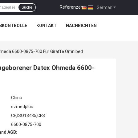
Referenzen
|
German
Suche
SKONTROLLE
KONTAKT
NACHRICHTEN
meda 6600-0875-700 Für Giraffe Omnibed
eugeborener Datex Ohmeda 6600-
China
szmedplus
CE,ISO13485,CFS
6600-0875-700
and AGB: