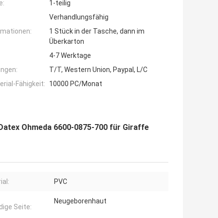
e:
1-teilig
Verhandlungsfähig
rmationen:
1 Stück in der Tasche, dann im
Überkarton
4-7 Werktage
ngen:
T/T, Western Union, Paypal, L/C
ial-Fähigkeit:
10000 PC/Monat
Datex Ohmeda 6600-0875-700 für Giraffe
ial:
PVC
Neugeborenhaut
dige Seite: