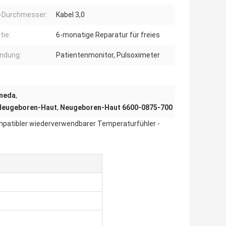
-Durchmesser:
Kabel 3,0
tie:
6-monatige Reparatur für freies
ndung:
Patientenmonitor, Pulsoximeter
hmeda
,
-Neugeboren-Haut
,
Neugeboren-Haut 6600-0875-700
patibler wiederverwendbarer Temperaturfühler -