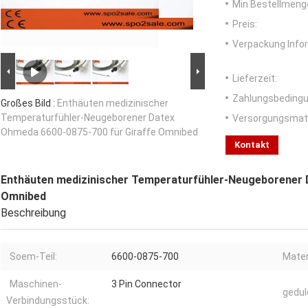
Min Bestellmeng
Preis:
Verpackung Info
Lieferzeit:
Zahlungsbedingu
Großes Bild :
Enthäuten medizinischer
Temperaturfühler-Neugeborener Datex
Versorgungsmater
Ohmeda 6600-0875-700 für Giraffe Omnibed
Kontakt
Enthäuten medizinischer Temperaturfühler-Neugeborener 
Omnibed
Beschreibung
Soem-Teil:
6600-0875-700
Mater
Maschinen-
3 Pin Connector
gedul
Verbindungsstück: