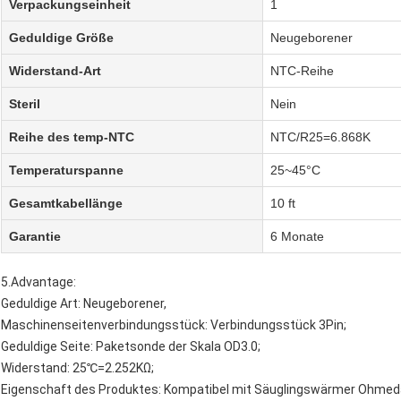
Verpackungseinheit
1
Geduldige Größe
Neugeborener
Widerstand-Art
NTC-Reihe
Steril
Nein
Reihe des temp-NTC
NTC/R25=6.868K
Temperaturspanne
25~45°C
Gesamtkabellänge
10 ft
Garantie
6 Monate
5.Advantage:
Geduldige Art: Neugeborener,
Maschinenseitenverbindungsstück: Verbindungsstück 3Pin;
Geduldige Seite: Paketsonde der Skala OD3.0;
Widerstand: 25℃=2.252KΩ;
Eigenschaft des Produktes: Kompatibel mit Säuglingswärmer Ohmed