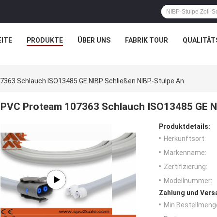
ITE
PRODUKTE
ÜBER UNS
FABRIK TOUR
QUALITÄT
363 Schlauch ISO13485 GE NIBP Schließen NIBP-Stulpe An
PVC Proteam 107363 Schlauch ISO13485 GE NI
Produktdetails:
Herkunftsort:
Markenname:
Zertifizierung:
Modellnummer:
Zahlung und Vers
Min Bestellmeng