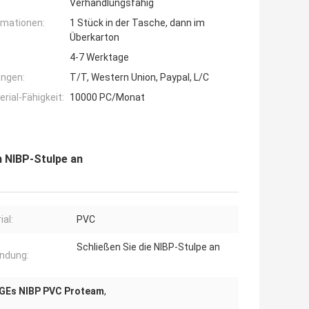
Verhandlungsfähig
rmationen:
1 Stück in der Tasche, dann im
Überkarton
4-7 Werktage
ngen:
T/T, Western Union, Paypal, L/C
ial-Fähigkeit:
10000 PC/Monat
 NIBP-Stulpe an
ial:
PVC
Schließen Sie die NIBP-Stulpe an
ndung:
 GEs NIBP PVC Proteam
,