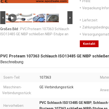
Preis:
Verpackung Info
Lieferzeit:
Zahlungsbedingu
Großes Bild :
PVC Proteam 107363 Schlauch
ISO13485 GE NIBP schließen NIBP-Stulpe an
Versorgungsmater
Kontakt
PVC Proteam 107363 Schlauch ISO13485 GE NIBP schließen
Beschreibung
Soem-Teil:
107363
Mater
Maschinen-
GE-Verbindungsstück
Anwe
Verbindungsstück:
PVC Schlauch ISO13485 GE NIBP
,
Schlauch
Hervorheben:
Proteam 107363 schließen NIBP-Stulpe an