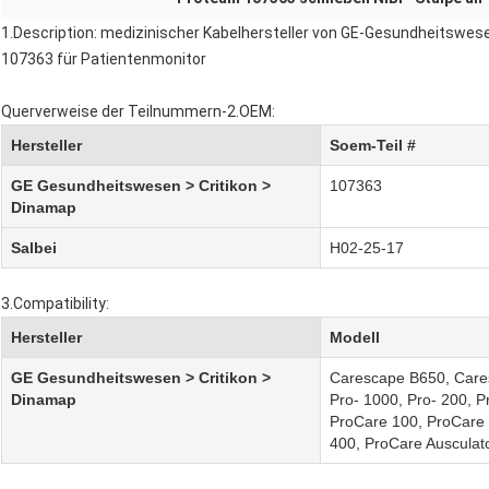
1.Description: medizinischer Kabelhersteller von GE-Gesundheitswese
107363 für Patientenmonitor
Querverweise der Teilnummern-2.OEM:
Hersteller
Soem-Teil #
GE Gesundheitswesen > Critikon >
107363
Dinamap
Salbei
H02-25-17
3.Compatibility:
Hersteller
Modell
GE Gesundheitswesen > Critikon >
Carescape B650, Care
Dinamap
Pro- 1000, Pro- 200, P
ProCare 100, ProCare
400, ProCare Ausculat