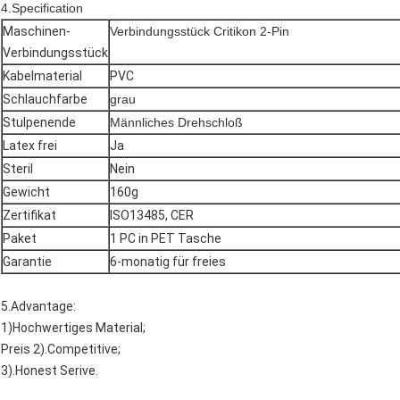
4.Specification
Maschinen-
Verbindungsstück Critikon 2-Pin
Verbindungsstück
Kabelmaterial
PVC
Schlauchfarbe
grau
Stulpenende
Männliches Drehschloß
Latex frei
Ja
Steril
Nein
Gewicht
160g
Zertifikat
ISO13485, CER
Paket
1 PC in PET Tasche
Garantie
6-monatig für freies
5.Advantage:
1)Hochwertiges Material;
Preis 2).Competitive;
3).Honest Serive.