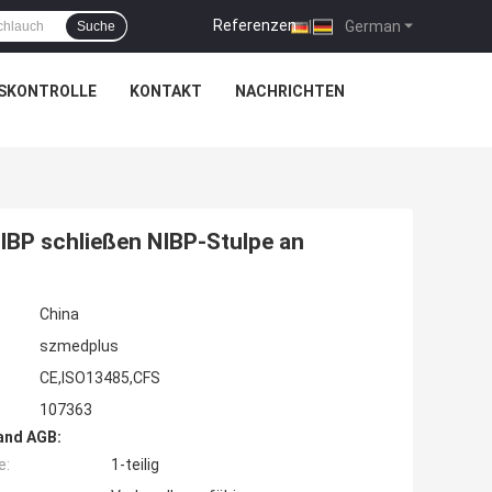
Referenzen
|
German
Suche
SKONTROLLE
KONTAKT
NACHRICHTEN
BP schließen NIBP-Stulpe an
China
szmedplus
CE,ISO13485,CFS
107363
and AGB:
e:
1-teilig