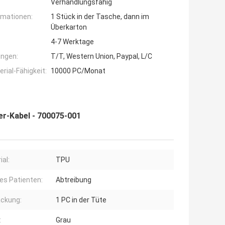
Verhandlungsfähig
rmationen:
1 Stück in der Tasche, dann im
Überkarton
4-7 Werktage
ngen:
T/T, Western Union, Paypal, L/C
ial-Fähigkeit:
10000 PC/Monat
er-Kabel - 700075-001
ial:
TPU
es Patienten:
Abtreibung
ckung:
1 PC in der Tüte
:
Grau