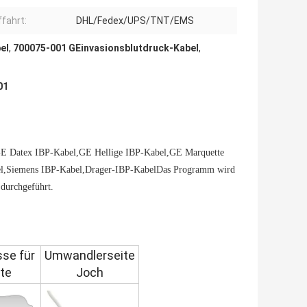
ffahrt:
DHL/Fedex/UPS/TNT/EMS
el
,
700075-001 GEinvasionsblutdruck-Kabel
,
01
l,GE Datex IBP-Kabel,GE Hellige IBP-Kabel,GE Marquette
l,Siemens IBP-Kabel,Drager-IBP-KabelDas Programm wird
durchgeführt.
se für
Umwandlerseite
te
Joch