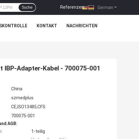
Referenzen
|
German
Suche
SKONTROLLE
KONTAKT
NACHRICHTEN
lt IBP-Adapter-Kabel - 700075-001
China
szmedplus
CE,ISO13485,CFS
700075-001
and AGB:
e:
1-teilig