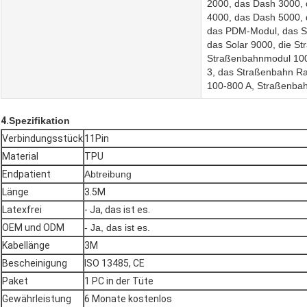
2000, das Dash 3000,
4000, das Dash 5000, 
das PDM-Modul, das So
das Solar 9000, die S
Straßenbahnmodul 100
3, das Straßenbahn R
100-800 A, Straßenba
4.
Spezifikation
Verbindungsstück
11Pin
Material
TPU
Endpatient
Abtreibung
Länge
3.5M
Latexfrei
- Ja, das ist es.
OEM und ODM
- Ja, das ist es.
Kabellänge
3M
Bescheinigung
ISO 13485, CE
Paket
1 PC in der Tüte
Gewährleistung
6 Monate kostenlos