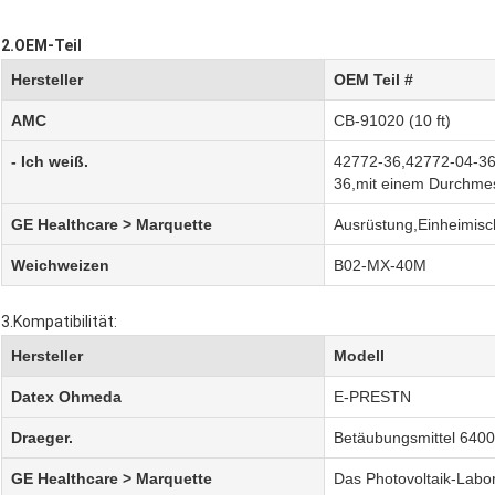
2.OEM-Teil
Hersteller
OEM Teil #
AMC
CB-91020 (10 ft)
- Ich weiß.
42772-36
,
42772-04-3
36
,
mit einem Durchme
GE Healthcare > Marquette
Ausrüstung
,
Einheimisc
Weichweizen
B02-MX-40M
3.Kompatibilität:
Hersteller
Modell
Datex Ohmeda
E-PRESTN
Draeger.
Betäubungsmittel 6400
GE Healthcare > Marquette
Das Photovoltaik-Labo