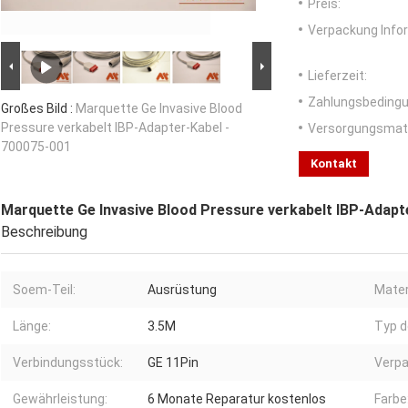
Preis:
Verpackung Info
Lieferzeit:
Zahlungsbedingu
Großes Bild :
Marquette Ge Invasive Blood
Pressure verkabelt IBP-Adapter-Kabel -
Versorgungsmater
700075-001
Kontakt
Marquette Ge Invasive Blood Pressure verkabelt IBP-Adapt
Beschreibung
Soem-Teil:
Ausrüstung
Mater
Länge:
3.5M
Typ d
Verbindungsstück:
GE 11Pin
Verpa
Gewährleistung:
6 Monate Reparatur kostenlos
Farbe