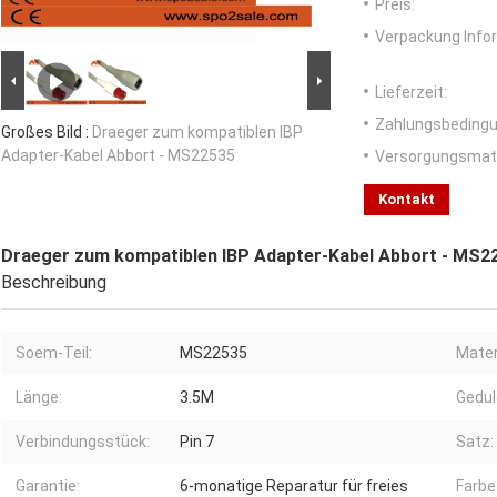
Preis:
Verpackung Info
Lieferzeit:
Zahlungsbedingu
Großes Bild :
Draeger zum kompatiblen IBP
Adapter-Kabel Abbort - MS22535
Versorgungsmater
Kontakt
Draeger zum kompatiblen IBP Adapter-Kabel Abbort - MS2
Beschreibung
Soem-Teil:
MS22535
Mater
Länge:
3.5M
Gedul
Verbindungsstück:
Pin 7
Satz:
Garantie:
6-monatige Reparatur für freies
Farbe