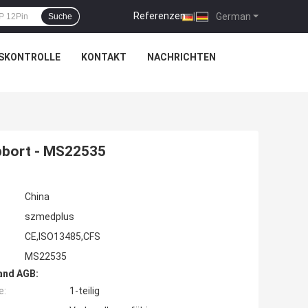
Referenzen
|
German
Suche
SKONTROLLE
KONTAKT
NACHRICHTEN
bbort - MS22535
China
szmedplus
CE,ISO13485,CFS
MS22535
and AGB:
e:
1-teilig