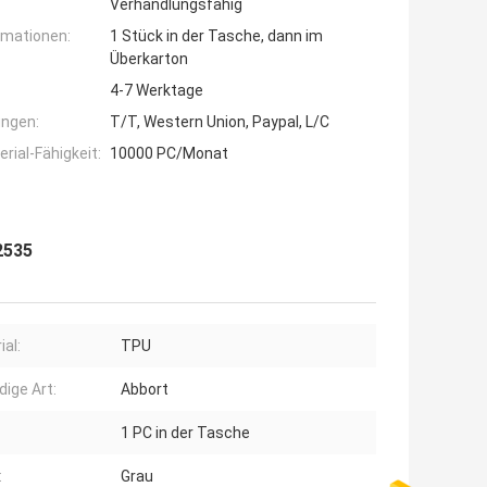
Verhandlungsfähig
rmationen:
1 Stück in der Tasche, dann im
Überkarton
4-7 Werktage
ngen:
T/T, Western Union, Paypal, L/C
ial-Fähigkeit:
10000 PC/Monat
2535
ial:
TPU
dige Art:
Abbort
1 PC in der Tasche
:
Grau