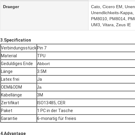
Draeger
Cato, Cicero EM, Unend
Unendlichkeits-Kappa, 
PM8010, PM8014, PM8
UM3, Vitara, Zeus IE
3.Specification
Verbindungsstück
Pin 7
Material
TPU
Geduldiges Ende
Abbort
Länge
3.5M
Latex frei
Ja
OEM&ODM
Ja
Kabellänge
3M
Zertifikat
ISO13485, CER
Paket
1 PC in der Tasche
Garantie
6-monatig für freies
4.Advantage