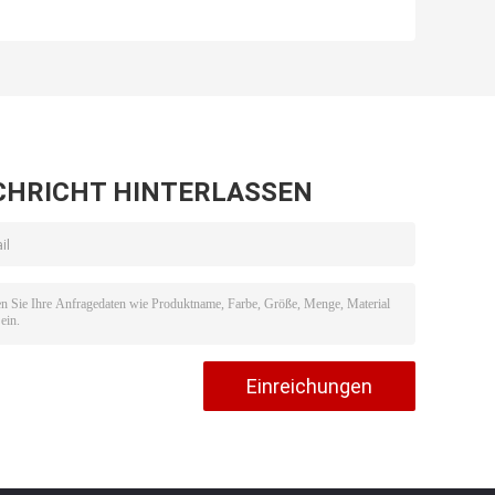
-
verdoppeln 6 Pin
Edwards Ibp
For Ultraview
Transducer JP-
902P ISO13485
IBP
CHRICHT HINTERLASSEN