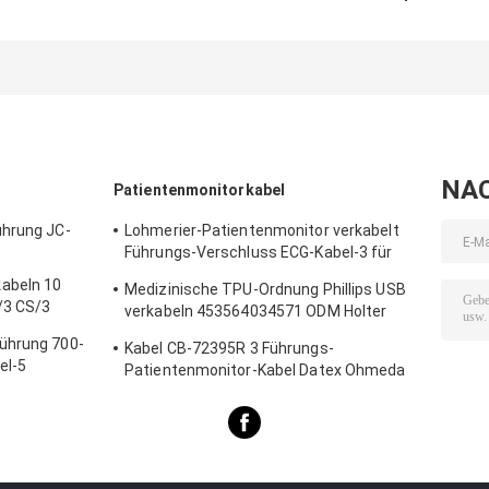
Utahs IBP für
kompatibles IBP
Kabel-700-0028
Pass V, V12, V21,
Kabel-684090
00 IBP Pin
V-Reihen
NA
Patientenmonitorkabel
ührung JC-
Lohmerier-Patientenmonitor verkabelt
Führungs-Verschluss ECG-Kabel-3 für
M010 M011 M211 Defi 501
abeln 10
Medizinische TPU-Ordnung Phillips USB
/3 CS/3
verkabeln 453564034571 ODM Holter
Recorder
ührung 700-
Kabel CB-72395R 3 Führungs-
el-5
Patientenmonitor-Kabel Datex Ohmeda
Ecg