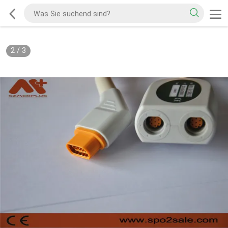
2
/
3