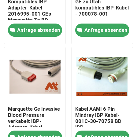
Kompatibles IBP
GE zu Utah
Adapter-Kabel
kompatibles IBP-Kabel
2016995-001 GEs
- 700078-001
Fabrik Tour
Marquette To BD
Anfrage absenden
Anfrage absenden
Qualitätskontrolle
Kontakt
Nachrichten
Geduldiges Kabel ECG
Marquette Ge Invasive
Kabel AAMI 6 Pin
Patientenmonitorkabel
Blood Pressure
Mindray IBP Kabel-
verkabelt IBP-
001C-30-70758 BD
Adapter-Kabel -
IBP
700075-001
wiederverwendbarer spo2-sensor
Anfrage absenden
Anfrage absenden