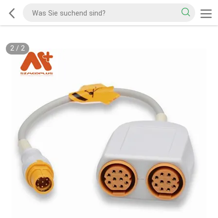
2
/
2