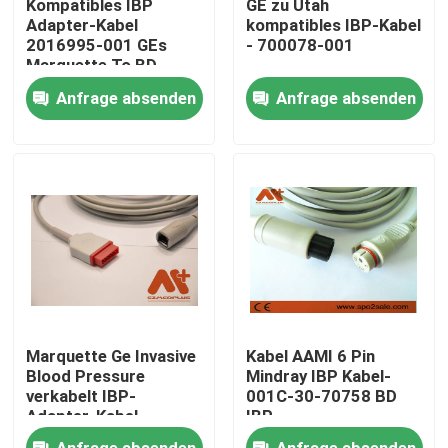
Kompatibles IBP
GE zu Utah
Adapter-Kabel
kompatibles IBP-Kabel
2016995-001 GEs
- 700078-001
Fabrik Tour
Marquette To BD
Anfrage absenden
Anfrage absenden
Qualitätskontrolle
Kontakt
Nachrichten
Geduldiges Kabel ECG
Marquette Ge Invasive
Kabel AAMI 6 Pin
Patientenmonitorkabel
Blood Pressure
Mindray IBP Kabel-
verkabelt IBP-
001C-30-70758 BD
Adapter-Kabel -
IBP
700075-001
wiederverwendbarer spo2-sensor
Anfrage absenden
Anfrage absenden