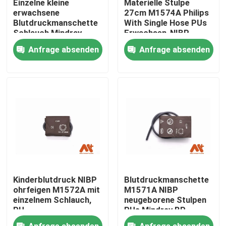
Einzelne kleine
Materielle Stulpe
erwachsene
27cm M1574A Philips
Blutdruckmanschette
With Single Hose PUs
Fabrik Tour
Schlauch Mindray
Erwachsen-NIBP
NIBP Stulpen-M1573A
Anfrage absenden
Anfrage absenden
Qualitätskontrolle
Kontakt
Nachrichten
Geduldiges Kabel ECG
Kinderblutdruck NIBP
Blutdruckmanschette
Patientenmonitorkabel
ohrfeigen M1572A mit
M1571A NIBP
einzelnem Schlauch,
neugeborene Stulpen
PU
PUs Mindray BP
wiederverwendbarer spo2-sensor
Anfrage absenden
Anfrage absenden