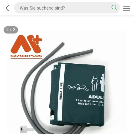
2
/
2