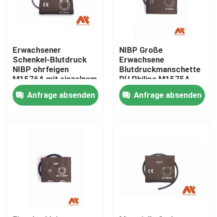
Erwachsener
NIBP Große
Schenkel-Blutdruck
Erwachsene
NIBP ohrfeigen
Blutdruckmanschette
M1576A mit einzelnem
PU Philips M1575A
Schlauch, PU
Einzelschlauch
Anfrage absenden
Anfrage absenden
Startseite
Produkte
Über uns