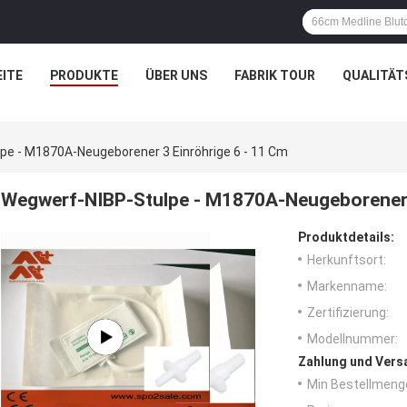
ITE
PRODUKTE
ÜBER UNS
FABRIK TOUR
QUALITÄT
pe - M1870A-Neugeborener 3 Einröhrige 6 - 11 Cm
Wegwerf-NIBP-Stulpe - M1870A-Neugeborener 3
Produktdetails:
Herkunftsort:
Markenname:
Zertifizierung:
Modellnummer:
Zahlung und Vers
Min Bestellmeng