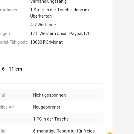
Verhandlungsfähig
rmationen:
1 Stück in der Tasche, dann im
Überkarton
4-7 Werktage
ngen:
T/T, Western Union, Paypal, L/C
ial-Fähigkeit:
10000 PC/Monat
 6 - 11 cm
ial:
Nicht gesponnen
dige Art:
Neugeborener
1 PC in der Tasche
tie:
6-monatige Reparatur für freies