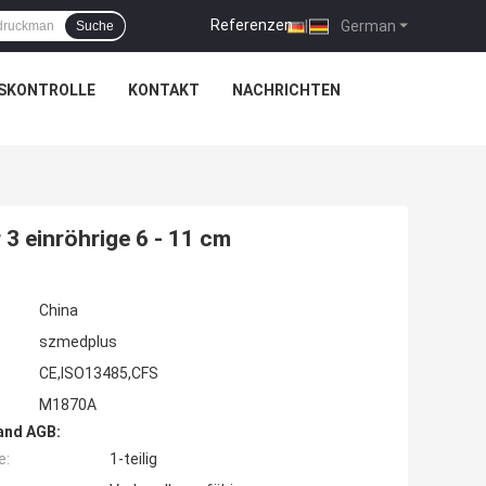
Referenzen
|
German
Suche
SKONTROLLE
KONTAKT
NACHRICHTEN
 einröhrige 6 - 11 cm
China
szmedplus
CE,ISO13485,CFS
M1870A
and AGB:
e:
1-teilig