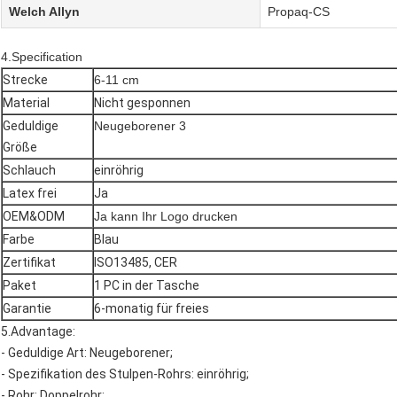
Welch Allyn
Propaq-CS
4.Specification
Strecke
6-11 cm
Material
Nicht gesponnen
Geduldige
Neugeborener 3
Größe
Schlauch
einröhrig
Latex frei
Ja
OEM&ODM
Ja kann Ihr Logo drucken
Farbe
Blau
Zertifikat
ISO13485, CER
Paket
1 PC in der Tasche
Garantie
6-monatig für freies
5.Advantage:
- Geduldige Art: Neugeborener;
- Spezifikation des Stulpen-Rohrs: einröhrig;
- Rohr: Doppelrohr;