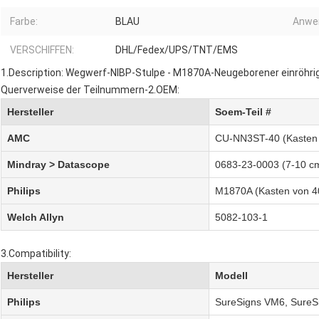
Farbe:
BLAU
Anwe
VERSCHIFFEN:
DHL/Fedex/UPS/TNT/EMS
1.Description: Wegwerf-NIBP-Stulpe - M1870A-Neugeborener einröhrig
Querverweise der Teilnummern-2.OEM:
Hersteller
Soem-Teil #
AMC
CU-NN3ST-40 (Kasten 
Mindray > Datascope
0683-23-0003 (7-10 c
Philips
M1870A (Kasten von 4
Welch Allyn
5082-103-1
3.Compatibility:
Hersteller
Modell
Philips
SureSigns VM6, Sure