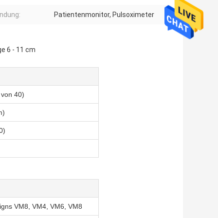
ndung:
Patientenmonitor, Pulsoximeter
e 6 - 11 cm
von 40)
m)
0)
Signs VM8, VM4, VM6, VM8