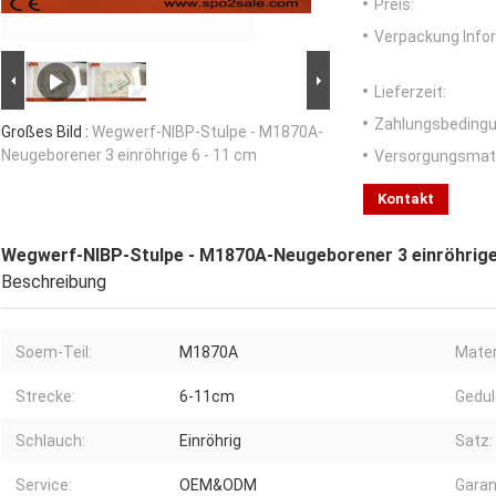
Preis:
Verpackung Info
Lieferzeit:
Zahlungsbedingu
Großes Bild :
Wegwerf-NIBP-Stulpe - M1870A-
Neugeborener 3 einröhrige 6 - 11 cm
Versorgungsmater
Kontakt
Wegwerf-NIBP-Stulpe - M1870A-Neugeborener 3 einröhrige
Beschreibung
Soem-Teil:
M1870A
Mater
Strecke:
6-11cm
Gedul
Schlauch:
Einröhrig
Satz:
Service:
OEM&ODM
Garan