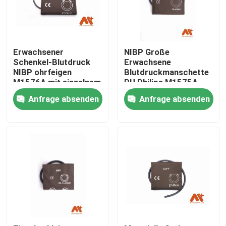
Erwachsener
NIBP Große
Schenkel-Blutdruck
Erwachsene
NIBP ohrfeigen
Blutdruckmanschette
M1576A mit einzelnem
PU Philips M1575A
Schlauch, PU
Einzelschlauch
Anfrage absenden
Anfrage absenden
Startseite
Produkte
Über uns