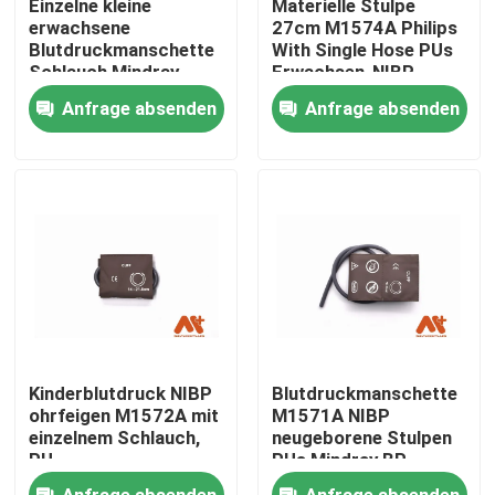
Einzelne kleine
Materielle Stulpe
erwachsene
27cm M1574A Philips
Blutdruckmanschette
With Single Hose PUs
Fabrik Tour
Schlauch Mindray
Erwachsen-NIBP
NIBP Stulpen-M1573A
Anfrage absenden
Anfrage absenden
Qualitätskontrolle
Kontakt
Nachrichten
Geduldiges Kabel ECG
Kinderblutdruck NIBP
Blutdruckmanschette
Patientenmonitorkabel
ohrfeigen M1572A mit
M1571A NIBP
einzelnem Schlauch,
neugeborene Stulpen
PU
PUs Mindray BP
wiederverwendbarer spo2-sensor
Anfrage absenden
Anfrage absenden