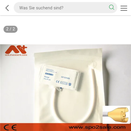
2
/
2