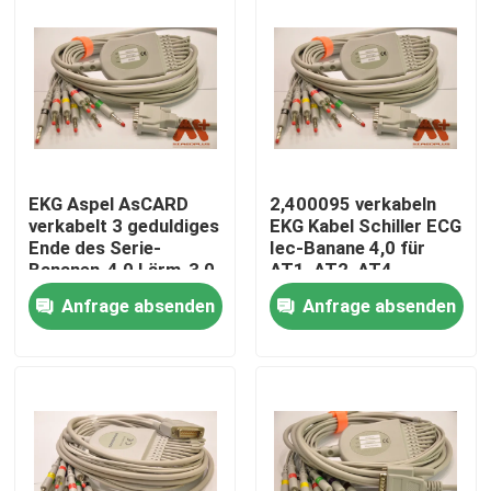
EKG Aspel AsCARD
2,400095 verkabeln
verkabelt 3 geduldiges
EKG Kabel Schiller ECG
Ende des Serie-
Iec-Banane 4,0 für
Bananen-4,0 Lärm-3,0
AT1, AT2, AT4
Anfrage absenden
Anfrage absenden
Startseite
Produkte
Über uns