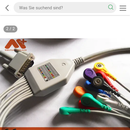
2
/
2