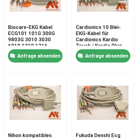
Fabrik Tour
Biocare-EKG Kabel
Cardionics 10 Blei-
ECG101 101G 300G
EKG-Kabel für
Qualitätskontrolle
9803G 3010 3030
Cardionics Kardio
6010 1210 1216
Touch / Kardio Plug
EKG-Maschine
Anfrage absenden
Anfrage absenden
Kontakt
Nachrichten
Geduldiges Kabel ECG
Patientenmonitorkabel
wiederverwendbarer spo2-sensor
Nihon kompatibles
Fukuda Denshi Ecg