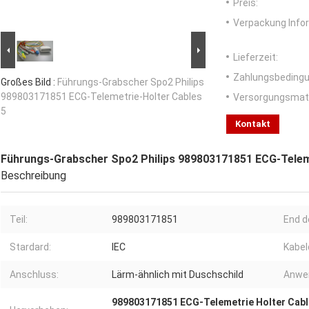
Preis:
Verpackung Info
Lieferzeit:
Zahlungsbedingu
Großes Bild :
Führungs-Grabscher Spo2 Philips
989803171851 ECG-Telemetrie-Holter Cables
Versorgungsmater
5
Kontakt
Führungs-Grabscher Spo2 Philips 989803171851 ECG-Telem
Beschreibung
Teil:
989803171851
End d
Stardard:
IEC
Kabel
Anschluss:
Lärm-ähnlich mit Duschschild
Anwe
989803171851 ECG-Telemetrie Holter Cabl