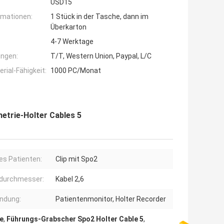
USD15
rmationen:
1 Stück in der Tasche, dann im
Überkarton
4-7 Werktage
ngen:
T/T, Western Union, Paypal, L/C
ial-Fähigkeit:
1000 PC/Monat
etrie-Holter Cables 5
es Patienten:
Clip mit Spo2
durchmesser:
Kabel 2,6
ndung:
Patientenmonitor, Holter Recorder
e
,
Führungs-Grabscher Spo2 Holter Cable 5
,