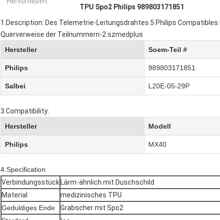
Hervorheben:
TPU Spo2 Philips 989803171851
1.Description: Des Telemetrie-Leitungsdrahtes 5 Philips Compatibl
Querverweise der Teilnummern-2.szmedplus
Hersteller
Soem-Teil #
Philips
989803171851
Salbei
L20E-05-29P
3.Compatibility:
Hersteller
Modell
Philips
MX40
4.Specification
Verbindungsstück
Lärm-ähnlich mit Duschschild
Material
medizinisches TPU
Geduldiges Ende
Grabscher mit Spo2