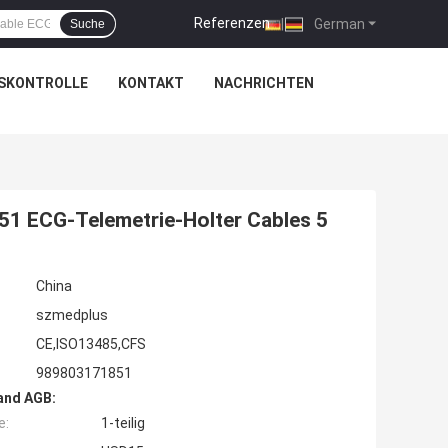
Referenzen
|
German
Suche
SKONTROLLE
KONTAKT
NACHRICHTEN
1 ECG-Telemetrie-Holter Cables 5
China
szmedplus
CE,ISO13485,CFS
989803171851
and AGB:
e:
1-teilig