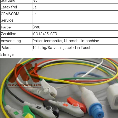
Stardard
Iec
Latex frei
Ja
OEM&ODM-
Ja
Service
Farbe
Grau
Zertifikat
ISO13485, CER
Anwendung
Patientenmonitor, Ultraschallmaschine
Paket
10-teilig/Satz, eingesetzt in Tasche
5.Image