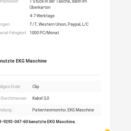
rmationen:
1 Stück in der Tasche, dann im
Überkarton
4-7 Werktage
ngen:
T/T, Western Union, Paypal, L/C
ial-Fähigkeit:
1000 PC/Monat
enutzte EKG Maschine
diges Ende:
Clip
-Durchmesser:
Kabel 3,0
ndung:
Patientenmonitor, EKG Maschine
R-9293-047-60 benutzte EKG Maschine
,