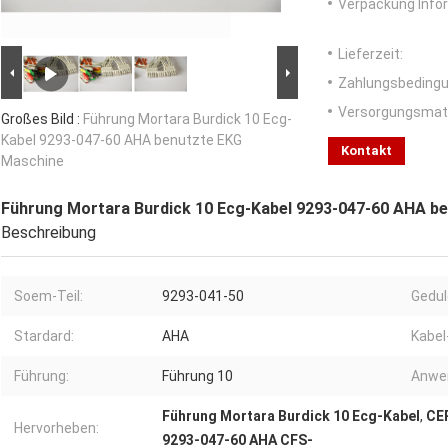
Verpackung Info
Lieferzeit:
Zahlungsbedingu
Versorgungsmater
Großes Bild :
Führung Mortara Burdick 10 Ecg-
Kabel 9293-047-60 AHA benutzte EKG
Kontakt
Maschine
Führung Mortara Burdick 10 Ecg-Kabel 9293-047-60 AHA b
Beschreibung
Soem-Teil:
9293-041-50
Gedul
Stardard:
AHA
Kabel
Führung:
Führung 10
Anwe
Führung Mortara Burdick 10 Ecg-Kabel
,
CE
Hervorheben:
9293-047-60 AHA CFS-