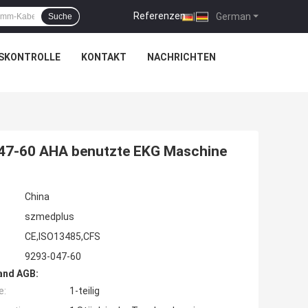
Referenzen
|
German
Suche
SKONTROLLE
KONTAKT
NACHRICHTEN
047-60 AHA benutzte EKG Maschine
China
szmedplus
CE,ISO13485,CFS
9293-047-60
and AGB:
e:
1-teilig