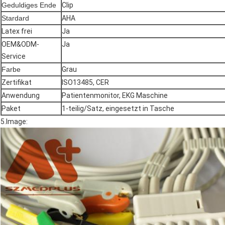
Geduldiges Ende
Clip
Stardard
AHA
Latex frei
Ja
OEM&ODM-
Ja
Service
Farbe
Grau
Zertifikat
ISO13485, CER
Anwendung
Patientenmonitor, EKG Maschine
Paket
1-teilig/Satz, eingesetzt in Tasche
5.Image: