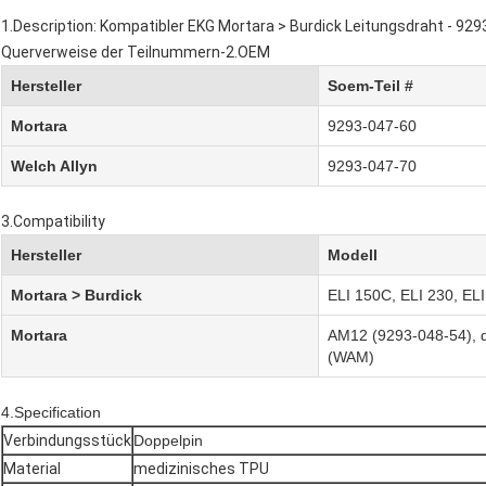
1.Description: Kompatibler EKG Mortara > Burdick Leitungsdraht - 92
Querverweise der Teilnummern-2.OEM
Hersteller
Soem-Teil #
Mortara
9293-047-60
Welch Allyn
9293-047-70
3.Compatibility
Hersteller
Modell
Mortara > Burdick
ELI 150C, ELI 230, ELI
Mortara
AM12 (9293-048-54), d
(WAM)
4.Specification
Verbindungsstück
Doppelpin
Material
medizinisches TPU