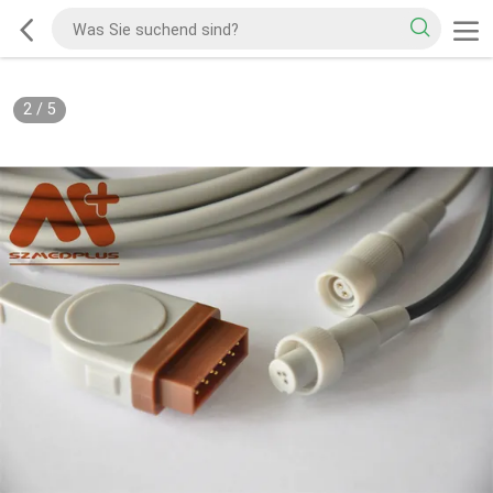
2
/
5