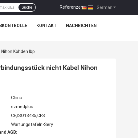
Referenzen
|
German
Suche
SKONTROLLE
KONTAKT
NACHRICHTEN
 Nihon Kohden Ibp
rbindungsstück nicht Kabel Nihon
China
szmedplus
CE,ISO13485,CFS
Wartungstafeln-Sery
and AGB: