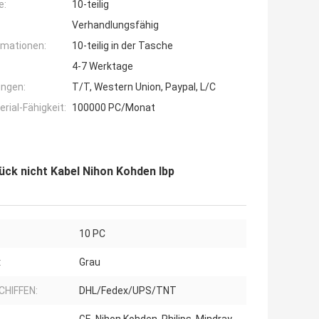
e:
10-teilig
Verhandlungsfähig
rmationen:
10-teilig in der Tasche
4-7 Werktage
ngen:
T/T, Western Union, Paypal, L/C
ial-Fähigkeit:
100000 PC/Monat
ück nicht Kabel Nihon Kohden Ibp
10 PC
:
Grau
CHIFFEN:
DHL/Fedex/UPS/TNT