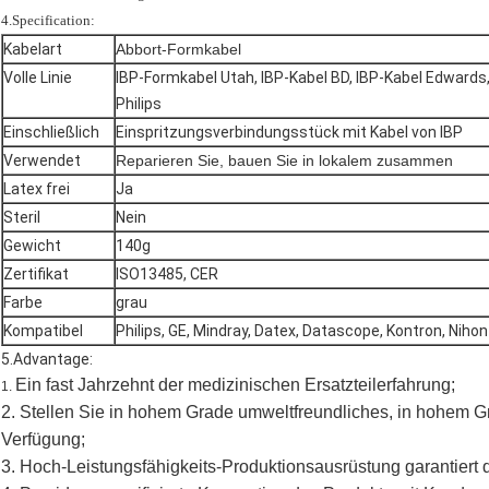
4.Specification:
Kabelart
Abbort-Formkabel
Volle Linie
IBP-Formkabel Utah, IBP-Kabel BD, IBP-Kabel Edwards,
Philips
Einschließlich
Einspritzungsverbindungsstück mit Kabel von IBP
Verwendet
Reparieren Sie, bauen Sie in lokalem zusammen
Latex frei
Ja
Steril
Nein
Gewicht
140g
Zertifikat
ISO13485, CER
Farbe
grau
Kompatibel
Philips, GE, Mindray, Datex, Datascope, Kontron, Nihon
5.Advantage:
Ein fast Jahrzehnt der medizinischen Ersatzteilerfahrung;
1.
2. Stellen Sie in hohem Grade umweltfreundliches, in hohem G
Verfügung;
3. Hoch-Leistungsfähigkeits-Produktionsausrüstung garantiert