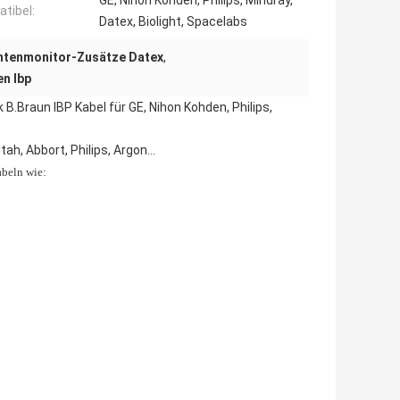
GE, Nihon Kohden, Philips, Mindray,
tibel:
Datex, Biolight, Spacelabs
ntenmonitor-Zusätze Datex
,
n Ibp
 B.Braun IBP Kabel für GE, Nihon Kohden, Philips,
tah, Abbort, Philips, Argon…
abeln wie: