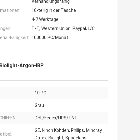
Verhandlungsfähig
rmationen:
10-teilig in der Tasche
4-7 Werktage
ngen:
T/T, Western Union, Paypal, L/C
ial-Fähigkeit:
100000 PC/Monat
Biolight-Argon-IBP
10 PC
:
Grau
CHIFFEN:
DHL/Fedex/UPS/TNT
GE, Nihon Kohden, Philips, Mindray,
tibel:
Datex, Biolight, Spacelabs