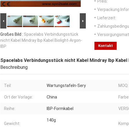
Preis:
Verpackung Info
Lieferzeit:
Zahlungsbedingu
Großes Bild :
Spacelabs Verbindungsstück
Versorgungsmater
nicht Kabel Mindray Ibp Kabel Biolight-Argon-
Kontakt
IBP
Spacelabs Verbindungsstück nicht Kabel Mindray Ibp Kabel 
Beschreibung
Teil:
Wartungstafeln-Sery
MOQ:
Ort der Vorlage:
China
Farbe
Reihe:
IBP-Formkabel
VERS
140g
Gewicht:
Kompa