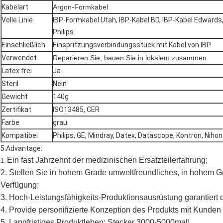
Kabelart
Argon-Formkabel
Volle Linie
IBP-Formkabel Utah, IBP-Kabel BD, IBP-Kabel Edwards,
Philips
Einschließlich
Einspritzungsverbindungsstück mit Kabel von IBP
Verwendet
Reparieren Sie, bauen Sie in lokalem zusammen
Latex frei
Ja
Steril
Nein
Gewicht
140g
Zertifikat
ISO13485, CER
Farbe
grau
Kompatibel
Philips, GE, Mindray, Datex, Datascope, Kontron, Nihon
5.Advantage:
Ein fast Jahrzehnt der medizinischen Ersatzteilerfahrung;
1.
2. Stellen Sie in hohem Grade umweltfreundliches, in hohem G
Verfügung;
3. Hoch-Leistungsfähigkeits-Produktionsausrüstung garantiert
4. Provide personifizierte Konzeption des Produkts mit Kunden 
5. Langfristiges Produktleben: Stecker 3000-5000mal!