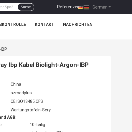
Referenzen
|
German
Suche
SKONTROLLE
KONTAKT
NACHRICHTEN
-IBP
ay Ibp Kabel Biolight-Argon-IBP
China
szmedplus
CE,ISO13485,CFS
Wartungstafeln-Sery
and AGB:
e:
10-teilig