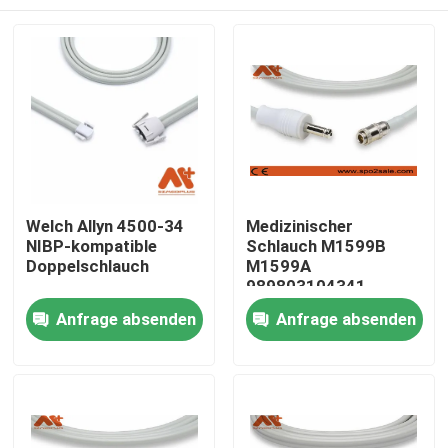
Welch Allyn 4500-34
Medizinischer
NIBP-kompatible
Schlauch M1599B
Doppelschlauch
M1599A
989803104341
Philipss NIBP für
Startseite
Anfrage absenden
Anfrage absenden
Patientenmonitor
Produkte
Über uns