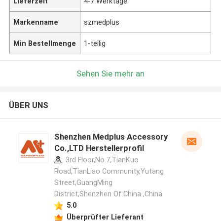
Lieferzeit
4-7 Werktage
Markenname
szmedplus
Min Bestellmenge
1-teilig
Sehen Sie mehr an
ÜBER UNS
Shenzhen Medplus Accessory
Co.,LTD Herstellerprofil
3rd Floor,No.7,TianKuo
Road,TianLiao Community,Yutang
Street,GuangMing
District,Shenzhen Of China ,China
5.0
Überprüfter Lieferant