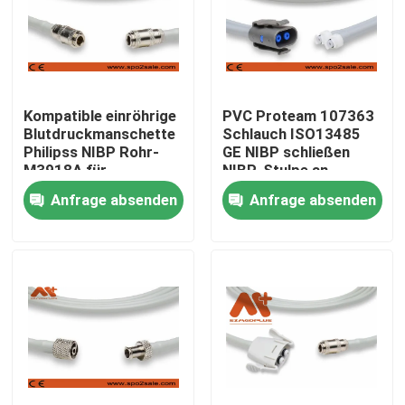
Fabrik Tour
Qualitätskontrolle
Kompatible einröhrige
PVC Proteam 107363
Blutdruckmanschette
Schlauch ISO13485
Philipss NIBP Rohr-
GE NIBP schließen
Kontakt
M3918A für
NIBP-Stulpe an
Erwachsenen
Anfrage absenden
Anfrage absenden
Nachrichten
Geduldiges Kabel ECG
Patientenmonitorkabel
wiederverwendbarer spo2-sensor