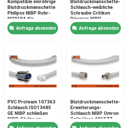
Kompatible einröhrige
Blutdruckmanschette-
Blutdruckmanschette
Schlauch-weibliche
Philipss NIBP Rohr-
Schraube Critikon
Fabrik Tour
M3918A für
Dinamap NIBP
Erwachsenen
Schlauch-8841
Anfrage absenden
Anfrage absenden
verlegte
Qualitätskontrolle
Kontakt
Nachrichten
Geduldiges Kabel ECG
PVC Proteam 107363
Blutdruckmanschette-
Patientenmonitorkabel
Schlauch ISO13485
Erweiterungs-
GE NIBP schließen
Schlauch NIBP Omron
NIBP-Stulpe an
Colin Hose A015ZZ
wiederverwendbarer spo2-sensor
Anfrage absenden
Anfrage absenden