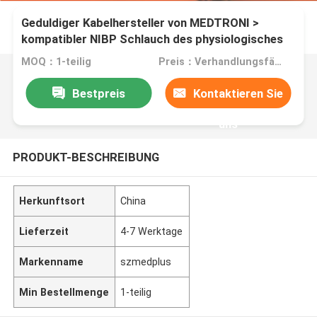
Geduldiger Kabelhersteller von MEDTRONI >
kompatibler NIBP Schlauch des physiologisches
Steuer- 11996-000033 für Lifepak 12, Lifepak 20
MOQ：1-teilig
Preis：Verhandlungsfähig
Bestpreis
Kontaktieren Sie
uns
PRODUKT-BESCHREIBUNG
Herkunftsort
China
Lieferzeit
4-7 Werktage
Markenname
szmedplus
Min Bestellmenge
1-teilig