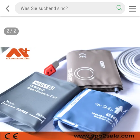
2
/
2