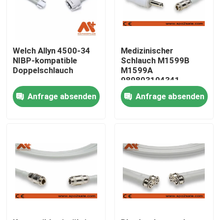
Welch Allyn 4500-34
Medizinischer
NIBP-kompatible
Schlauch M1599B
Doppelschlauch
M1599A
989803104341
Philipss NIBP für
Anfrage absenden
Anfrage absenden
Patientenmonitor
Startseite
Produkte
Über uns