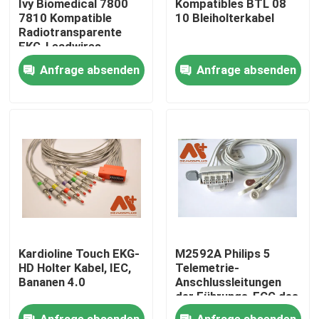
Ivy Biomedical 7800
Kompatibles BTL 08
7810 Kompatible
10 Bleiholterkabel
Radiotransparente
Fabrik Tour
EKG-Leadwires
Anfrage absenden
Anfrage absenden
Qualitätskontrolle
Kontakt
Nachrichten
Geduldiges Kabel ECG
Kardioline Touch EKG-
M2592A Philips 5
Patientenmonitorkabel
HD Holter Kabel, IEC,
Telemetrie-
Bananen 4.0
Anschlussleitungen
der Führungs-ECG des
Kabel-CFS- für
wiederverwendbarer spo2-sensor
Anfrage absenden
Anfrage absenden