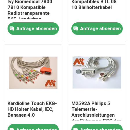
Ivy Biomedical 7800
Kompatibles BTL 08
7810 Kompatible
10 Bleiholterkabel
Radiotransparente
Fabrik Tour
EKG-Leadwires
Anfrage absenden
Anfrage absenden
Qualitätskontrolle
Kontakt
Nachrichten
Geduldiges Kabel ECG
Kardioline Touch EKG-
M2592A Philips 5
Patientenmonitorkabel
HD Holter Kabel, IEC,
Telemetrie-
Bananen 4.0
Anschlussleitungen
der Führungs-ECG des
Kabel-CFS- für
wiederverwendbarer spo2-sensor
Anfrage absenden
Anfrage absenden