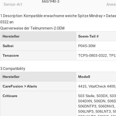
660/940-3
Sensor-Art:
Anwe
1.Description: Kompatible erwachsene weiche Spitze Mindray > Data
0322 an
Querverweise der Teilnummern-2.OEM
Hersteller
Soem-Teil #
Salbei
P04S-30M
Tenacore
TCPS-0803-0322
,
TP1
3.Compatibility
Hersteller
Modell
CareFusion > Alaris
4415, VitalCheck 4400
Criticare
503 Stelle, 503DX, 50
504DXN, 506DN, 506D
506DNTP3, 506DNV3,
506LNP3, 506LNT3, 5