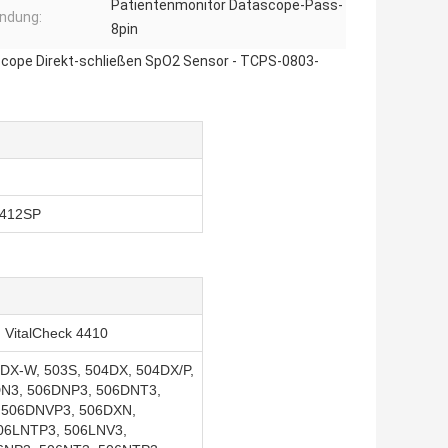
Patientenmonitor Datascope-Pass-
ndung:
8pin
scope Direkt-schließen SpO2 Sensor - TCPS-0803-
412SP
, VitalCheck 4410
3DX-W, 503S, 504DX, 504DX/P,
N3, 506DNP3, 506DNT3,
 506DNVP3, 506DXN,
06LNTP3, 506LNV3,