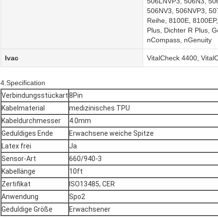
506LNVP3, 506N3, 50
506NV3, 506NVP3, 50
Reihe, 8100E, 8100EP, 
Plus, Dichter R Plus, Ge
nCompass, nGenuity
Ivac
VitalCheck 4400, Vital
4.Specification
Verbindungsstückart
8Pin
Kabelmaterial
medizinisches TPU
Kabeldurchmesser
4.0mm
Geduldiges Ende
Erwachsene weiche Spitze
Latex frei
Ja
Sensor-Art
660/940-3
Kabellänge
10ft
Zertifikat
ISO13485, CER
Anwendung
Spo2
Geduldige Größe
Erwachsener