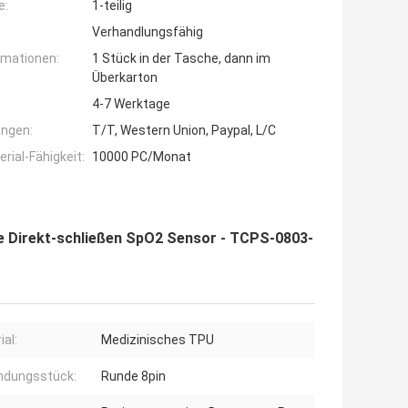
e:
1-teilig
Verhandlungsfähig
rmationen:
1 Stück in der Tasche, dann im
Überkarton
4-7 Werktage
ngen:
T/T, Western Union, Paypal, L/C
ial-Fähigkeit:
10000 PC/Monat
e Direkt-schließen SpO2 Sensor - TCPS-0803-
ial:
Medizinisches TPU
ndungsstück:
Runde 8pin