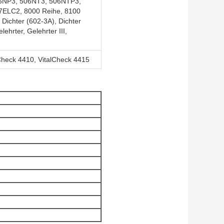
6NP3, 506NT3, 506NTP3,
7ELC2, 8000 Reihe, 8100
Dichter (602-3A), Dichter
lehrter, Gelehrter III,
Check 4410, VitalCheck 4415