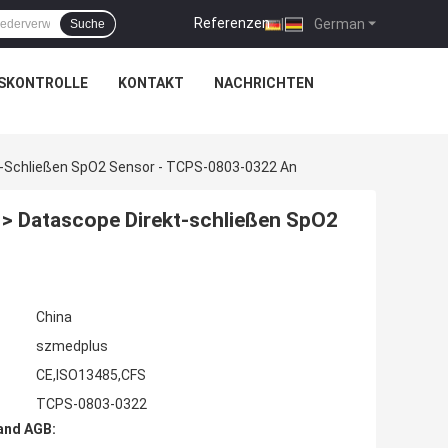
Referenzen
|
German
Suche
SKONTROLLE
KONTAKT
NACHRICHTEN
t-Schließen SpO2 Sensor - TCPS-0803-0322 An
 > Datascope Direkt-schließen SpO2
China
szmedplus
CE,ISO13485,CFS
TCPS-0803-0322
and AGB: