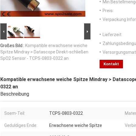
Min Bestellmeng
Preis:
Verpackung Info
Lieferzeit:
Zahlungsbedingu
Großes Bild :
Kompatible erwachsene weiche
Spitze Mindray > Datascope Direkt-schließen
Versorgungsmater
SpO2 Sensor - TCPS-0803-0322 an
Kontakt
Kompatible erwachsene weiche Spitze Mindray > Datascop
0322 an
Beschreibung
Soem-Teil:
TCPS-0803-0322
Mater
Geduldiges Ende:
Erwachsene weiche Spitze
Verbi